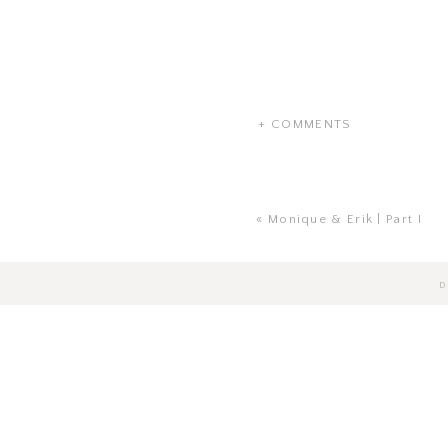
+ COMMENTS
«
Monique & Erik | Part I
D